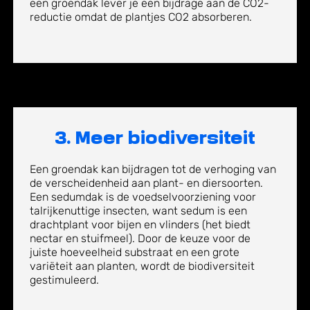
een groendak lever je een bijdrage aan de CO2-
reductie omdat de plantjes CO2 absorberen.
3. Meer biodiversiteit
Een
groendak
k
an bijdragen tot de verhoging van
de verscheidenheid aan plant- en diersoorten.
Een
sedumdak
is de voedselvoorziening voor
talrijkenuttige insecten
, want
s
edum
is een
drachtplant voor bijen en vlinders
(het
biedt
nectar en stuifmeel
).
Door de keuze voor de
juiste hoeveelheid substraat en een grote
variëteit aan planten, wordt de biodiversiteit
gestimuleerd.