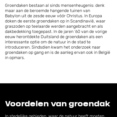
Groendaken
bestaan al sinds mensenheugenis
:
denk
maar aan de beroemde hangende tuinen van
Babylon
uit de
zesde eeuw vóór Christus.
In Europa
doken d
e eerste groendaken
op
in Scandinavië
,
waar
g
raszoden
o
p teelaarde
werden
aangebracht en als
dakbedekking toegepast. In de jaren
’
60
van de vorige
eeuw
herontdekte Duitsland de groendaken als
een
interessante optie om de natuur in de stad te
introduceren. Sindsdien
kwam het onderzoek naar
groendaken op gang en is de aanleg ervan ook in België
in opmars.
Voordelen van groendak
In stedelijke gebieden
, waar
de natuur
heeft
moeten