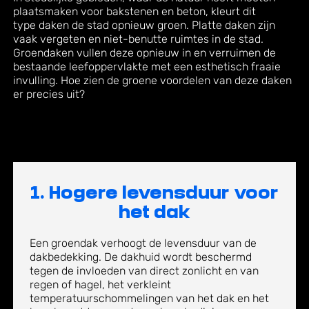
plaatsmaken voor bakstenen en beton
, kleur
t dit
type
daken
de stad opnieuw groen
.
Platte daken zijn
vaak vergeten en niet-benutte ruimtes in de stad.
Groendaken vullen deze opnieuw in en verruimen de
bestaande
leefoppervlakte
met een esthetisch fraaie
invullin
g
.
Hoe zien de groene voordelen van deze daken
er precies uit?
1. Hogere levensduur voor
het dak
Een groendak verhoogt de levensduur van de
dakbedekking. De dakhuid wordt beschermd
tegen de invloeden van direct zonlicht en van
regen of hagel, het verkleint
temperatuurschommelingen van het dak en het