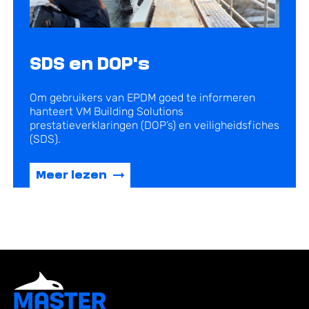
SDS en DOP's
Om gebruikers van EPDM goed te informeren
hanteert VM
Building Solutions
prestatieverklaringen (
DOP’s
) en veiligheidsfiches
(SDS).
Meer lezen