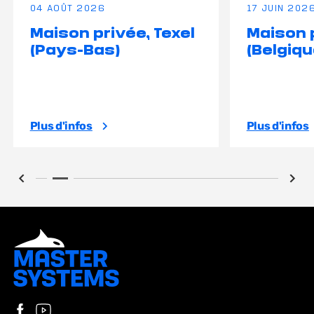
04 AOÛT 2026
17 JUIN 202
Maison privée, Texel
Maison p
(Pays-Bas)
(Belgiqu
Plus d'infos
Plus d'infos
Suivez-nous sur Facebook
Visitez notre chaîne YouTube