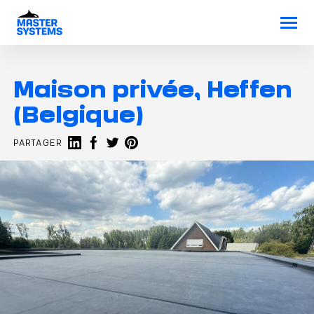
Maison privée, Heffen
(Belgique)
Partager sur LinkedIn
Partager sur Facebook
Share on Twitter
Share on Pinterest
PARTAGER